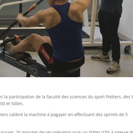
ec la participation de la faculté des sciences du sport Poitiers, des 
200 et 500m.
ns calibré la machine à pagayer en effectuant des sprints de 5
 course), 20 minutes de récupération puis un 500m (1’55 à vitesse d