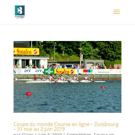
Coupe du monde Course en ligne – Duisbourg
– 31 mai au 2 juin 2019
par
Claire
|
Juin 3, 2019
|
Compétition
,
Course en